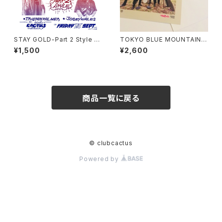
STAY GOLD-Part 2 Style -
TOKYO BLUE MOUNTAINS
CD
7inch Record
¥1,500
¥2,600
商品一覧に戻る
© clubcactus
Powered by