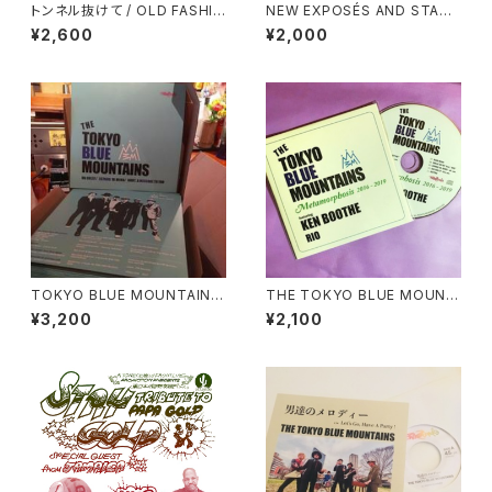
トンネル抜けて / OLD FASHIO
NEW EXPOSÉS AND STATE
NED MAN - ７inch Record
MENTS - dADaPhONiCS -
¥2,600
¥2,000
CD-R
TOKYO BLUE MOUNTAINS
THE TOKYO BLUE MOUNT
10inch Record
AINS - Metamorphosis 201
¥3,200
¥2,100
6-2019